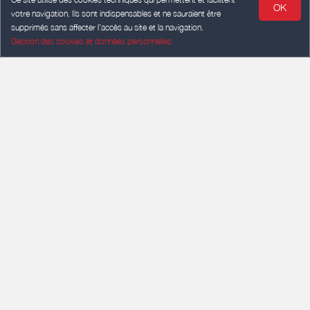
OK
votre navigation. Ils sont indispensables et ne sauraient être
supprimés sans affecter l’accès au site et la navigation.
Gestion des cookies et données personnelles
ARRIVÉE
Ajouter une date
DÉPART
Ajouter une date
VOYAGEURS
2 voyageurs
Rechercher