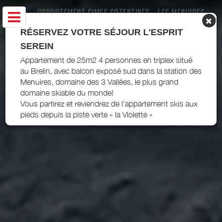
APPARTEMENT CIMES COTENTINES - LES MENUIRES
RÉSERVEZ VOTRE SÉJOUR L'ESPRIT
SEREIN
Appartement de 25m2 4 personnes en triplex situé
au Brelin, avec balcon exposé sud dans la station des
Menuires, domaine des 3 Vallées, le plus grand
domaine skiable du monde!
Vous partirez et reviendrez de l’appartement skis aux
pieds depuis la piste verte « la Violette »